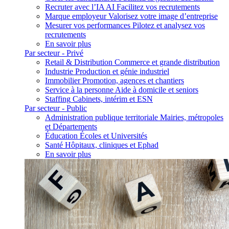
Recruter avec l’IA
AI
Facilitez vos recrutements
Marque employeur
Valorisez votre image d’entreprise
Mesurer vos performances
Pilotez et analysez vos
recrutements
En savoir plus
Par secteur - Privé
Retail & Distribution
Commerce et grande distribution
Industrie
Production et génie industriel
Immobilier
Promotion, agences et chantiers
Service à la personne
Aide à domicile et seniors
Staffing
Cabinets, intérim et ESN
Par secteur - Public
Administration publique territoriale
Mairies, métropoles
et Départements
Éducation
Écoles et Universités
Santé
Hôpitaux, cliniques et Ephad
En savoir plus