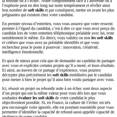
la réussite ou à l’échec. Notre comportement face à l’adversité ou à
l’euphorie peut en dire long sur notre tempérament et révéler ainsi
bon nombre de
soft skills
et par conséquent, mettre en avant les plus
prégnantes qui existent chez votre candidat.
En premier niveau d’entretien, vous vous assurez que votre ressenti
premier à l’égard du candidat, c’est à dire ce que vous avez perçu du
candidat lors de votre entretien téléphonique préalable avec lui, reste
sensiblement le même. En direct, vous validez ou non
les soft skills
et critères que vous avez au préalable identifiés et que vous
recherchez pour le poste à pourvoir : innovation, créativité,
intelligence émotionnelle.
Et quoi de mieux pour cela que de demander au candidat de partager
avec vous et expliciter certains projets qu’il a mené, et leurs résultats.
Et ainsi, au travers de ce partage d’expérience, vous pourrez
décrypter plus précisément les
soft skills
mobilisées par le candidat
pour mener à bien le projet qu’il aura bien voulu partager avec vous.
Ici, réussir un projet ou rebondir suite à un échec sont deux aspects
d’un projet qui ont la même valeur pour vous dès lors que vous
souhaitez
évaluer les soft skills
de votre candidat le plus
objectivement possible. Si, en France, la culture de l’échec est très
peu encouragée voire ignorée, elle est pourtant essentielle pour vous
permettre d’identifier la capacité de rebond aussi appelée capacité de
résilience de votre candidat.