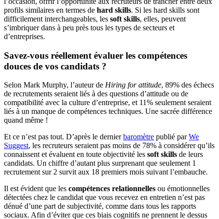
l’occasion, offrir l’opportunité aux recruteurs de trancher entre deux
profils similaires en termes de
hard skills
. Si les hard skills sont
difficilement interchangeables, les
soft skills
, elles, peuvent
s’imbriquer dans à peu près tous les types de secteurs et
d’entreprises.
Savez-vous réellement évaluer les compétences
douces de vos candidats ?
Selon Mark Murphy, l’auteur de
Hiring for attitude
, 89% des échecs
de recrutements seraient liés à des questions d’attitude ou de
compatibilité avec la culture d’entreprise, et 11% seulement seraient
liés à un manque de compétences techniques. Une sacrée différence
quand même !
Et ce n’est pas tout. D’après le dernier
baromètre
publié par
We
Suggest
, les recruteurs seraient pas moins de 78% à considérer qu’ils
connaissent et évaluent en toute objectivité les
soft skills
de leurs
candidats. Un chiffre d’autant plus surprenant que seulement 1
recrutement sur 2 survit aux 18 premiers mois suivant l’embauche.
Il est évident que les
compétences relationnelles
ou émotionnelles
détectées chez le candidat que vous recevez en entretien n’est pas
dénué d’une part de subjectivité, comme dans tous les rapports
sociaux. Afin d’éviter que ces biais cognitifs ne prennent le dessus