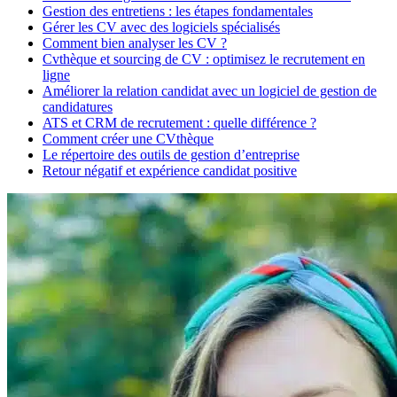
Gestion des entretiens : les étapes fondamentales
Gérer les CV avec des logiciels spécialisés
Comment bien analyser les CV ?
Cvthèque et sourcing de CV : optimisez le recrutement en
ligne
Améliorer la relation candidat avec un logiciel de gestion de
candidatures
ATS et CRM de recrutement : quelle différence ?
Comment créer une CVthèque
Le répertoire des outils de gestion d’entreprise
Retour négatif et expérience candidat positive