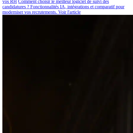
vos RH
Comment choisir le meilleur logiciel de suivi des
candidatures ? Fonctionnalités IA, intégrations et comparatif pour
moderniser vos recrutements.
Voir l'article