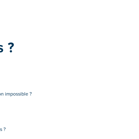
s ?
on impossible ?
s ?