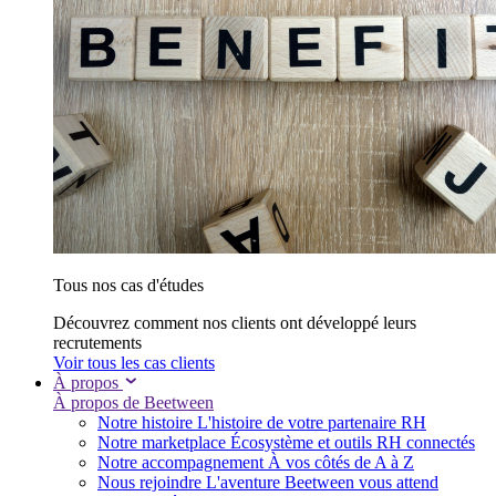
Tous nos cas d'études
Découvrez comment nos clients ont développé leurs
recrutements
Voir tous les cas clients
À propos
À propos de Beetween
Notre histoire
L'histoire de votre partenaire RH
Notre marketplace
Écosystème et outils RH connectés
Notre accompagnement
À vos côtés de A à Z
Nous rejoindre
L'aventure Beetween vous attend