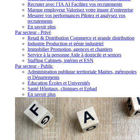
Recruter avec l’IA
AI
Facilitez vos recrutements
Marque employeur
Valorisez votre image d’entreprise
Mesurer vos performances
Pilotez et analysez vos
recrutements
En savoir plus
Par secteur - Privé
Retail & Distribution
Commerce et grande distribution
Industrie
Production et génie industriel
Immobilier
Promotion, agences et chantiers
Service à la personne
Aide à domicile et seniors
Staffing
Cabinets, intérim et ESN
Par secteur - Public
Administration publique territoriale
Mairies, métropoles
et Départements
Éducation
Écoles et Universités
Santé
Hôpitaux, cliniques et Ephad
En savoir plus