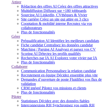
Attirer
Rédaction des offres
AI
Créez des offres attractives
Multidiffusion
Diffusez sur +180 jobboards
Sourcing
AI
LinkedIn, CVthèques & Vivier
Site carrière
Créez un site qui attire en 3 clics
Cooptation & mobilité interne
Recrutez via vos
collaborateurs
Plus de fonctionnalités
Gérer
Préqualification
AI
Identifiez les meilleurs candidats
Fiche candidat
Centralisez les données candidat
Matching / Parsing
AI
Analysez et parsez vos CV
Scoring
AI
Détectez les profils qualifiés
Recherches par IA
AI
Explorez votre vivier par IA
Plus de fonctionnalités
Collaborer
Communication
Personnalisez la relation candidat
Recrutement en équipe
Décidez ensemble plus vite
Demandes d’ouverture de poste
Fluidifiez vos flux de
validation
CRM intégré
Pilotez vos missions et clients
Plus de fonctionnalités
Piloter
Statistiques
Décidez avec des données fiables
Interconnexions RH
Synchronisez vos outils RH