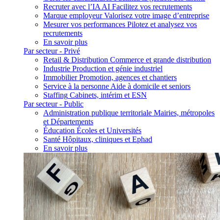
Recruter avec l’IA
AI
Facilitez vos recrutements
Marque employeur
Valorisez votre image d’entreprise
Mesurer vos performances
Pilotez et analysez vos
recrutements
En savoir plus
Par secteur - Privé
Retail & Distribution
Commerce et grande distribution
Industrie
Production et génie industriel
Immobilier
Promotion, agences et chantiers
Service à la personne
Aide à domicile et seniors
Staffing
Cabinets, intérim et ESN
Par secteur - Public
Administration publique territoriale
Mairies, métropoles
et Départements
Éducation
Écoles et Universités
Santé
Hôpitaux, cliniques et Ephad
En savoir plus