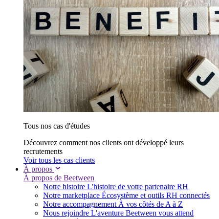
Tous nos cas d'études
Découvrez comment nos clients ont développé leurs
recrutements
Voir tous les cas clients
À propos
À propos de Beetween
Notre histoire
L'histoire de votre partenaire RH
Notre marketplace
Écosystème et outils RH connectés
Notre accompagnement
À vos côtés de A à Z
Nous rejoindre
L'aventure Beetween vous attend