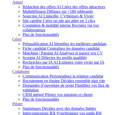
Attirer
Rédaction des offres
AI
Créez des offres attractives
Multidiffusion
Diffusez sur +180 jobboards
Sourcing
AI
LinkedIn, CVthèques & Vivier
Site carrière
Créez un site qui attire en 3 clics
Cooptation & mobilité interne
Recrutez via vos
collaborateurs
Plus de fonctionnalités
Gérer
Préqualification
AI
Identifiez les meilleurs candidats
Fiche candidat
Centralisez les données candidat
Matching / Parsing
AI
Analysez et parsez vos CV
Scoring
AI
Détectez les profils qualifiés
Recherches par IA
AI
Explorez votre vivier par IA
Plus de fonctionnalités
Collaborer
Communication
Personnalisez la relation candidat
Recrutement en équipe
Décidez ensemble plus vite
Demandes d’ouverture de poste
Fluidifiez vos flux de
validation
CRM intégré
Pilotez vos missions et clients
Plus de fonctionnalités
Piloter
Statistiques
Décidez avec des données fiables
Interconnexions RH
Synchronisez vos outils RH