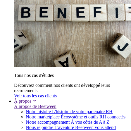
Tous nos cas d'études
Découvrez comment nos clients ont développé leurs
recrutements
Voir tous les cas clients
À propos
À propos de Beetween
Notre histoire
L'histoire de votre partenaire RH
Notre marketplace
Écosystème et outils RH connectés
Notre accompagnement
À vos côtés de A à Z
Nous rejoindre
L'aventure Beetween vous attend