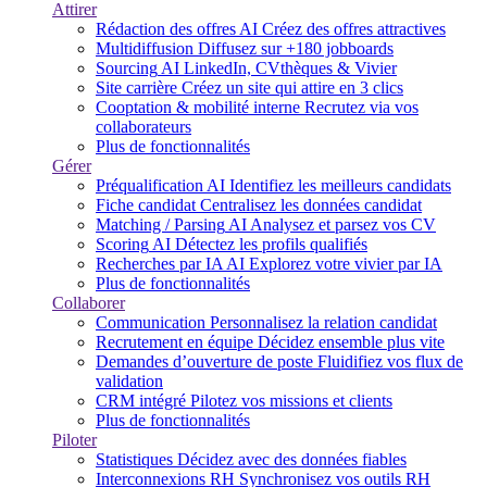
Attirer
Rédaction des offres
AI
Créez des offres attractives
Multidiffusion
Diffusez sur +180 jobboards
Sourcing
AI
LinkedIn, CVthèques & Vivier
Site carrière
Créez un site qui attire en 3 clics
Cooptation & mobilité interne
Recrutez via vos
collaborateurs
Plus de fonctionnalités
Gérer
Préqualification
AI
Identifiez les meilleurs candidats
Fiche candidat
Centralisez les données candidat
Matching / Parsing
AI
Analysez et parsez vos CV
Scoring
AI
Détectez les profils qualifiés
Recherches par IA
AI
Explorez votre vivier par IA
Plus de fonctionnalités
Collaborer
Communication
Personnalisez la relation candidat
Recrutement en équipe
Décidez ensemble plus vite
Demandes d’ouverture de poste
Fluidifiez vos flux de
validation
CRM intégré
Pilotez vos missions et clients
Plus de fonctionnalités
Piloter
Statistiques
Décidez avec des données fiables
Interconnexions RH
Synchronisez vos outils RH