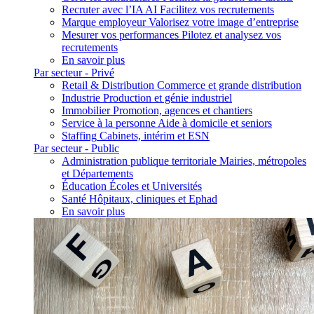
Recruter avec l’IA
AI
Facilitez vos recrutements
Marque employeur
Valorisez votre image d’entreprise
Mesurer vos performances
Pilotez et analysez vos
recrutements
En savoir plus
Par secteur - Privé
Retail & Distribution
Commerce et grande distribution
Industrie
Production et génie industriel
Immobilier
Promotion, agences et chantiers
Service à la personne
Aide à domicile et seniors
Staffing
Cabinets, intérim et ESN
Par secteur - Public
Administration publique territoriale
Mairies, métropoles
et Départements
Éducation
Écoles et Universités
Santé
Hôpitaux, cliniques et Ephad
En savoir plus