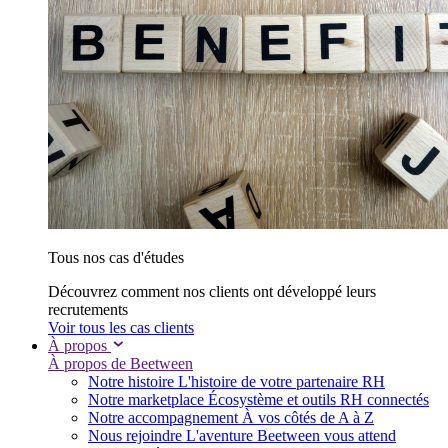
Tous nos cas d'études
Découvrez comment nos clients ont développé leurs
recrutements
Voir tous les cas clients
À propos
À propos de Beetween
Notre histoire
L'histoire de votre partenaire RH
Notre marketplace
Écosystème et outils RH connectés
Notre accompagnement
À vos côtés de A à Z
Nous rejoindre
L'aventure Beetween vous attend