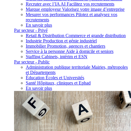
Recruter avec l’IA
AI
Facilitez vos recrutements
Marque employeur
Valorisez votre image d’entreprise
Mesurer vos performances
Pilotez et analysez vos
recrutements
En savoir plus
Par secteur - Privé
Retail & Distribution
Commerce et grande distribution
Industrie
Production et génie industriel
Immobilier
Promotion, agences et chantiers
Service à la personne
Aide à domicile et seniors
Staffing
Cabinets, intérim et ESN
Par secteur - Public
Administration publique territoriale
Mairies, métropoles
et Départements
Éducation
Écoles et Universités
Santé
Hôpitaux, cliniques et Ephad
En savoir plus