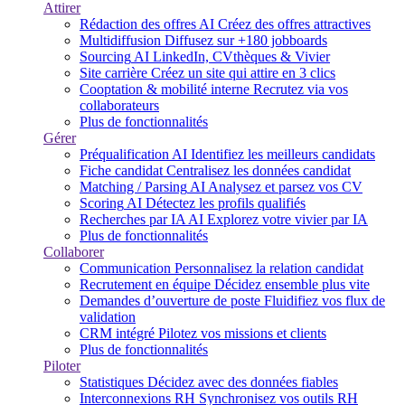
Attirer
Rédaction des offres
AI
Créez des offres attractives
Multidiffusion
Diffusez sur +180 jobboards
Sourcing
AI
LinkedIn, CVthèques & Vivier
Site carrière
Créez un site qui attire en 3 clics
Cooptation & mobilité interne
Recrutez via vos
collaborateurs
Plus de fonctionnalités
Gérer
Préqualification
AI
Identifiez les meilleurs candidats
Fiche candidat
Centralisez les données candidat
Matching / Parsing
AI
Analysez et parsez vos CV
Scoring
AI
Détectez les profils qualifiés
Recherches par IA
AI
Explorez votre vivier par IA
Plus de fonctionnalités
Collaborer
Communication
Personnalisez la relation candidat
Recrutement en équipe
Décidez ensemble plus vite
Demandes d’ouverture de poste
Fluidifiez vos flux de
validation
CRM intégré
Pilotez vos missions et clients
Plus de fonctionnalités
Piloter
Statistiques
Décidez avec des données fiables
Interconnexions RH
Synchronisez vos outils RH