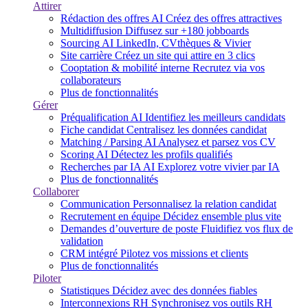
Attirer
Rédaction des offres
AI
Créez des offres attractives
Multidiffusion
Diffusez sur +180 jobboards
Sourcing
AI
LinkedIn, CVthèques & Vivier
Site carrière
Créez un site qui attire en 3 clics
Cooptation & mobilité interne
Recrutez via vos
collaborateurs
Plus de fonctionnalités
Gérer
Préqualification
AI
Identifiez les meilleurs candidats
Fiche candidat
Centralisez les données candidat
Matching / Parsing
AI
Analysez et parsez vos CV
Scoring
AI
Détectez les profils qualifiés
Recherches par IA
AI
Explorez votre vivier par IA
Plus de fonctionnalités
Collaborer
Communication
Personnalisez la relation candidat
Recrutement en équipe
Décidez ensemble plus vite
Demandes d’ouverture de poste
Fluidifiez vos flux de
validation
CRM intégré
Pilotez vos missions et clients
Plus de fonctionnalités
Piloter
Statistiques
Décidez avec des données fiables
Interconnexions RH
Synchronisez vos outils RH