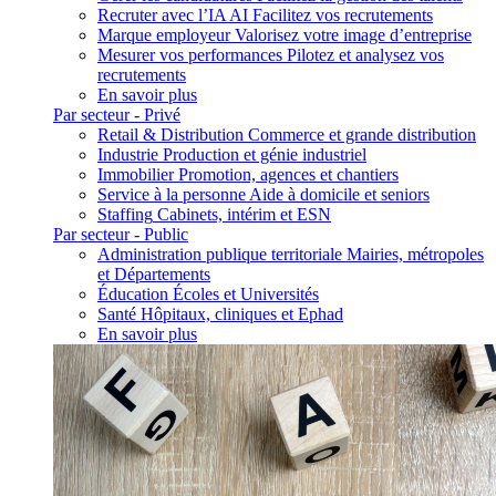
Recruter avec l’IA
AI
Facilitez vos recrutements
Marque employeur
Valorisez votre image d’entreprise
Mesurer vos performances
Pilotez et analysez vos
recrutements
En savoir plus
Par secteur - Privé
Retail & Distribution
Commerce et grande distribution
Industrie
Production et génie industriel
Immobilier
Promotion, agences et chantiers
Service à la personne
Aide à domicile et seniors
Staffing
Cabinets, intérim et ESN
Par secteur - Public
Administration publique territoriale
Mairies, métropoles
et Départements
Éducation
Écoles et Universités
Santé
Hôpitaux, cliniques et Ephad
En savoir plus