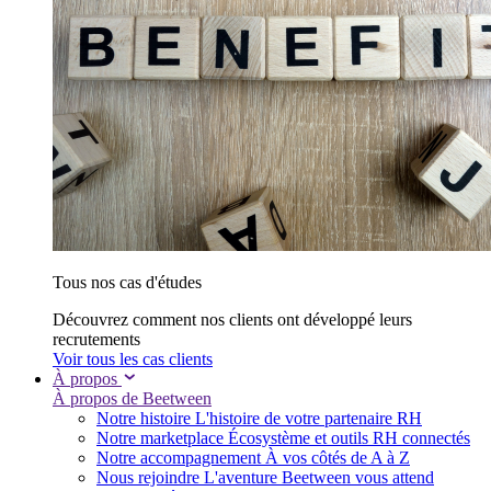
Tous nos cas d'études
Découvrez comment nos clients ont développé leurs
recrutements
Voir tous les cas clients
À propos
À propos de Beetween
Notre histoire
L'histoire de votre partenaire RH
Notre marketplace
Écosystème et outils RH connectés
Notre accompagnement
À vos côtés de A à Z
Nous rejoindre
L'aventure Beetween vous attend