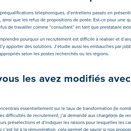
préqualifications téléphoniques, d’entretiens passés en présenti
te, ainsi que les refus de propositions de poste
.
Est-ce pour une q
efus de travailler comme
“consultant”
en tant que prestataire ext
rendre pourquoi un recrutement est difficile à réaliser et
d’ana
d’y apporter des solutions
. J’étudie aussi les embauches par job
appropriés
selon les postes recherchés
ou les régions
.
vous les avez modifiés avec
ncentrais essentiellement sur le taux de transformation (le no
es difficultés de recrutement, j’ai demandé aux chargé
(e)
s de re
eurs
présélections et d’indiquer les raisons pour lesquelles les ca
i c’est lié à la rémunération, cela permet de savoir
si nos proposi