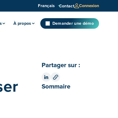
Français
Connexion
Contact
s
À propos
Demander une démo
Partager sur :
ser
Sommaire