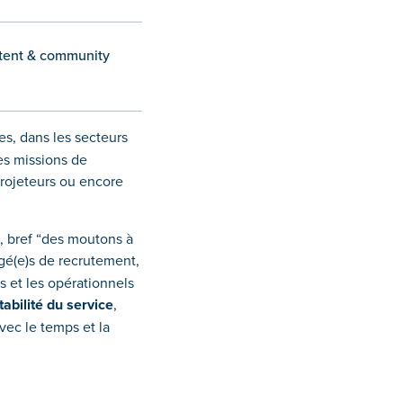
tent & community
es, dans les secteurs
des missions de
rojeteurs ou encore
e, bref “des moutons à
gé(e)s de recrutement,
 et les opérationnels
abilité du service
,
avec le temps et la