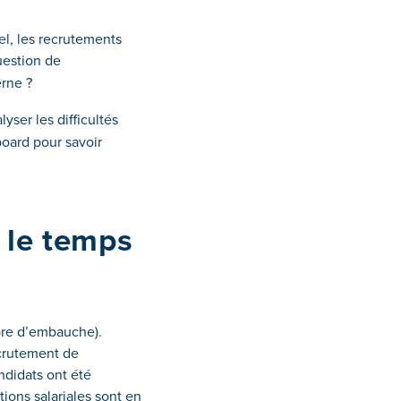
el, les recrutements
uestion de
erne ?
lyser les difficultés
board pour savoir
 le temps
mbre d’embauche)
.
crutement de
ndidats ont été
tions salariales sont en