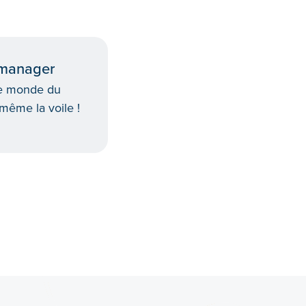
 manager
 le monde du
 même la voile !