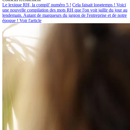
Le lexique RH, la compil’ numéro 5 !
Cela faisait longtemps ! Voici
une nouvelle compilation des mots RH que l'on voit jaillir du jour au
lendemain. Autant de marqueurs du jargon de l'entreprise et de notre
époque !
Voir l'article