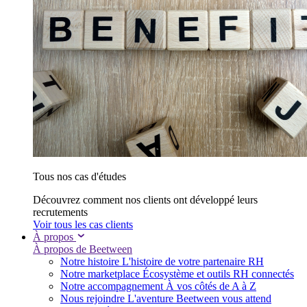
Tous nos cas d'études
Découvrez comment nos clients ont développé leurs
recrutements
Voir tous les cas clients
À propos
À propos de Beetween
Notre histoire
L'histoire de votre partenaire RH
Notre marketplace
Écosystème et outils RH connectés
Notre accompagnement
À vos côtés de A à Z
Nous rejoindre
L'aventure Beetween vous attend