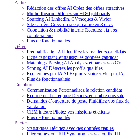
Attirer
Rédaction des offres
AI
Créez des offres attractives
Multidiffusion
Diffusez sur +180 jobboards
Sourcing
AI
LinkedIn, CVthèques & Vivier
Site carrière
Créez un site qui attire en 3 clics
Cooptation & mobilité interne
Recrutez via vos
collaborateurs
Plus de fonctionnalités
Gérer
Préqualification
AI
Identifiez les meilleurs candidats
Fiche candidat
Centralisez les données candidat
Matching / Parsing
AI
Analysez et parsez vos CV
Scoring
AI
Détectez les profils qualifiés
Recherches par IA
AI
Explorez votre vivier par IA
Plus de fonctionnalités
Collaborer
Communication
Personnalisez la relation candidat
Recrutement en équipe
Décidez ensemble plus vite
Demandes d’ouverture de poste
Fluidifiez vos flux de
validation
CRM intégré
Pilotez vos missions et clients
Plus de fonctionnalités
Piloter
Statistiques
Décidez avec des données fiables
Interconnexions RH
Synchronisez vos outils RH