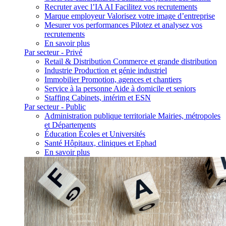
Recruter avec l’IA
AI
Facilitez vos recrutements
Marque employeur
Valorisez votre image d’entreprise
Mesurer vos performances
Pilotez et analysez vos
recrutements
En savoir plus
Par secteur - Privé
Retail & Distribution
Commerce et grande distribution
Industrie
Production et génie industriel
Immobilier
Promotion, agences et chantiers
Service à la personne
Aide à domicile et seniors
Staffing
Cabinets, intérim et ESN
Par secteur - Public
Administration publique territoriale
Mairies, métropoles
et Départements
Éducation
Écoles et Universités
Santé
Hôpitaux, cliniques et Ephad
En savoir plus