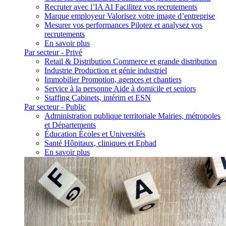
Recruter avec l’IA
AI
Facilitez vos recrutements
Marque employeur
Valorisez votre image d’entreprise
Mesurer vos performances
Pilotez et analysez vos
recrutements
En savoir plus
Par secteur - Privé
Retail & Distribution
Commerce et grande distribution
Industrie
Production et génie industriel
Immobilier
Promotion, agences et chantiers
Service à la personne
Aide à domicile et seniors
Staffing
Cabinets, intérim et ESN
Par secteur - Public
Administration publique territoriale
Mairies, métropoles
et Départements
Éducation
Écoles et Universités
Santé
Hôpitaux, cliniques et Ephad
En savoir plus