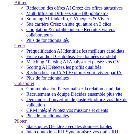
Attirer
Rédaction des offres
AI
Créez des offres attractives
Multidiffusion
Diffusez sur +180 jobboards
Sourcing
AI
LinkedIn, CVthèques & Vivier
Site carrière
Créez un site qui attire en 3 clics
Cooptation & mobilité interne
Recrutez via vos
collaborateurs
Plus de fonctionnalités
Gérer
Préqualification
AI
Identifiez les meilleurs candidats
Fiche candidat
Centralisez les données candidat
Matching / Parsing
AI
Analysez et parsez vos CV
Scoring
AI
Détectez les profils qualifiés
Recherches par IA
AI
Explorez votre vivier par IA
Plus de fonctionnalités
Collaborer
Communication
Personnalisez la relation candidat
Recrutement en équipe
Décidez ensemble plus vite
Demandes d’ouverture de poste
Fluidifiez vos flux de
validation
CRM intégré
Pilotez vos missions et clients
Plus de fonctionnalités
Piloter
Statistiques
Décidez avec des données fiables
Interconnexions RH
Synchronisez vos outils RH