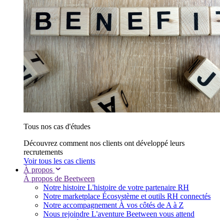
Tous nos cas d'études
Découvrez comment nos clients ont développé leurs
recrutements
Voir tous les cas clients
À propos
À propos de Beetween
Notre histoire
L'histoire de votre partenaire RH
Notre marketplace
Écosystème et outils RH connectés
Notre accompagnement
À vos côtés de A à Z
Nous rejoindre
L'aventure Beetween vous attend