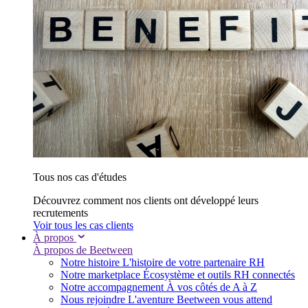
Tous nos cas d'études
Découvrez comment nos clients ont développé leurs
recrutements
Voir tous les cas clients
À propos
À propos de Beetween
Notre histoire
L'histoire de votre partenaire RH
Notre marketplace
Écosystème et outils RH connectés
Notre accompagnement
À vos côtés de A à Z
Nous rejoindre
L'aventure Beetween vous attend