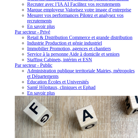
Recruter avec l’IA
AI
Facilitez vos recrutements
Marque employeur
Valorisez votre image d’entreprise
Mesurer vos performances
Pilotez et analysez vos
recrutements
En savoir plus
Par secteur - Privé
Retail & Distribution
Commerce et grande distribution
Industrie
Production et génie industriel
Immobilier
Promotion, agences et chantiers
Service à la personne
Aide à domicile et seniors
Staffing
Cabinets, intérim et ESN
Par secteur - Public
Administration publique territoriale
Mairies, métropoles
et Départements
Éducation
Écoles et Universités
Santé
Hôpitaux, cliniques et Ephad
En savoir plus