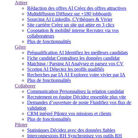
Attirer
Rédaction des offres
AI
Créez des offres attractives
Multidiffusion
Diffusez sur +180 jobboards
Sourcing
AI
LinkedIn, CVthèques & Vivier
Site carrière
Créez un site qui attire en 3 clics
Cooptation & mobilité interne
Recrutez via vos
collaborateurs
Plus de fonctionnalités
Gérer
Préqualification
AI
Identifiez les meilleurs candidats
Fiche candidat
Centralisez les données candidat
Matching / Parsing
AI
Analysez et parsez vos CV
Scoring
AI
Détectez les profils qualifiés
Recherches par IA
AI
Explorez votre vivier par IA
Plus de fonctionnalités
Collaborer
Communication
Personnalisez la relation candidat
Recrutement en équipe
Décidez ensemble plus vite
Demandes d’ouverture de poste
Fluidifiez vos flux de
validation
CRM intégré
Pilotez vos missions et clients
Plus de fonctionnalités
Piloter
Statistiques
Décidez avec des données fiables
Interconnexions RH
Synchronisez vos outils RH