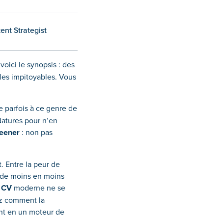
ent Strategist
oici le synopsis : des
gles impitoyables. Vous
le parfois à ce genre de
datures pour n’en
reener
: non pas
. Entre la peur de
ois de moins en moins
e CV
moderne ne se
ez comment la
nt en un moteur de