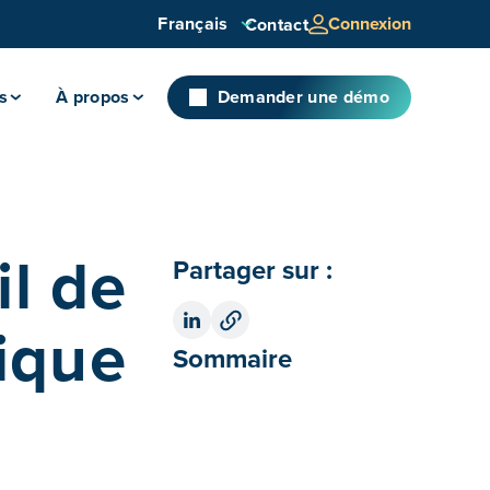
Français
Connexion
Contact
s
À propos
Demander une démo
il de
Partager sur :
ique
Sommaire