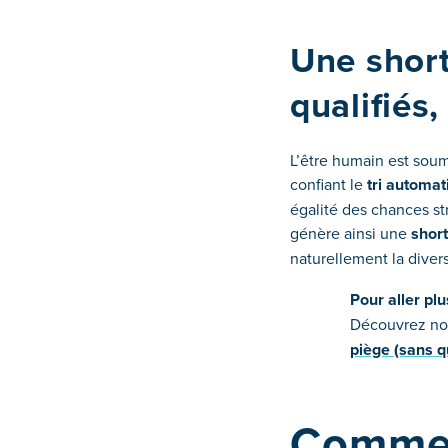
Une short
qualifiés
L’être humain est soumi
confiant le
tri automa
égalité des chances st
génère ainsi une
short
naturellement la diver
Pour aller plu
Découvrez not
piège (sans q
Comment