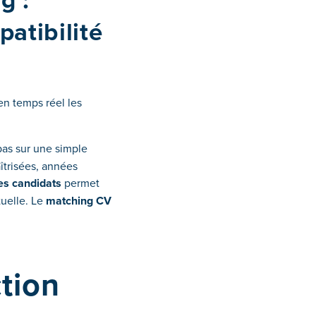
g :
atibilité
en temps réel les
pas sur une simple
îtrisées, années
es candidats
permet
tuelle. Le
matching CV
tion