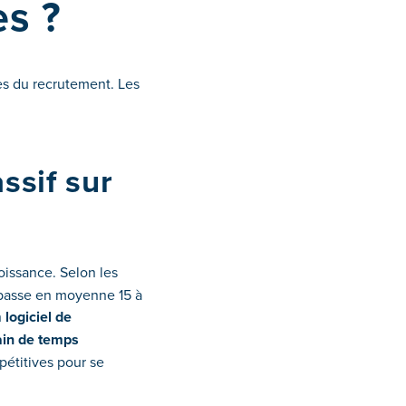
es ?
cès du recrutement. Les
ssif sur
oissance. Selon les
r passe en moyenne 15 à
n
logiciel de
ain de temps
pétitives pour se