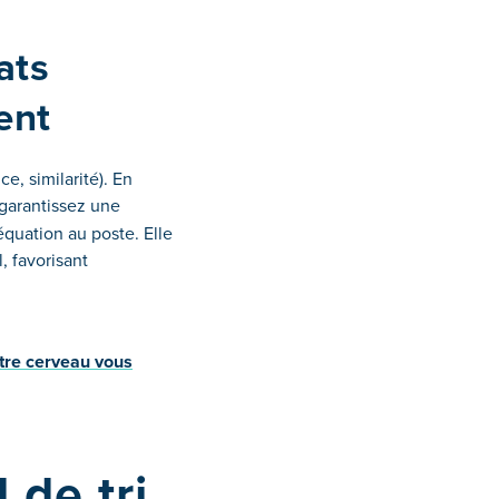
ats
ent
e, similarité). En
garantissez une
équation au poste. Elle
, favorisant
otre cerveau vous
 de tri