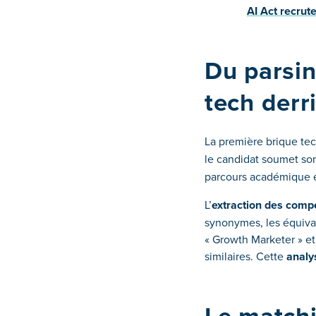
AI Act recrute
Du parsin
tech derr
La première brique te
le candidat soumet so
parcours académique et
L’
extraction des comp
synonymes, les équival
« Growth Marketer » et
similaires. Cette
analy