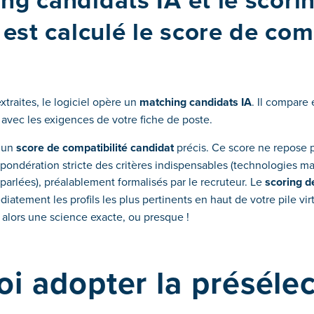
ng candidats IA et le scorin
st calculé le score de comp
traites, le logiciel opère un
matching candidats IA
. Il compare 
avec les exigences de votre fiche de poste.
e un
score de compatibilité candidat
précis. Ce score ne repose 
e pondération stricte des critères indispensables (technologies ma
parlées), préalablement formalisés par le recruteur. Le
scoring d
atement les profils les plus pertinents en haut de votre pile vir
alors une science exacte, ou presque !
i adopter la présélec