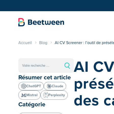
Accueil
Blog
AI CV Screener : l’outil de présé
AI CV
présé
Résumer cet article
ChatGPT
Claude
des c
Mistral
Perplexity
Catégorie