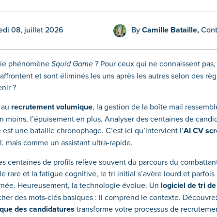
edi 08, juillet 2026
By
Camille Bataille,
Cont
érie phénomène
Squid Game
? Pour ceux qui ne connaissent pas, v
’affrontent et sont éliminés les uns après les autres selon des rè
nir ?
e au
recrutement volumique
, la gestion de la boîte mail ressemb
en moins, l’épuisement en plus. Analyser des centaines de candi
est une bataille chronophage. C’est ici qu’intervient l’
AI CV sc
, mais comme un assistant ultra-rapide.
des centaines de profils relève souvent du parcours du combattant
e rare et la fatigue cognitive, le tri initial s’avère lourd et parf
journée. Heureusement, la technologie évolue. Un
logiciel de tri d
cher des mots-clés basiques : il comprend le contexte. Découvr
ique des candidatures
transforme votre processus de recruteme