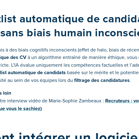
list automatique de candid
, sans biais humain inconsci
s à des biais cognitifs inconscients (effet de halo, biais de récenc
tique des CV
à un algorithme entraîné de manière éthique, vous 
ricte. L’IA évalue uniquement les compétences factuelles et l’ad
list automatique de candidats
basée sur le mérite et le potentiel
sité au sein de vos équipes lors du
filtrage des candidatures
.
s loin
re interview vidéo de Marie-Sophie Zambeaux :
Recruteurs : v
ue vous le sachiez)
 intégrer un logiciel