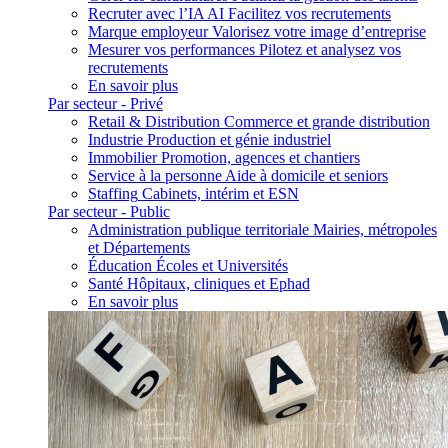
Recruter avec l’IA
AI
Facilitez vos recrutements
Marque employeur
Valorisez votre image d’entreprise
Mesurer vos performances
Pilotez et analysez vos
recrutements
En savoir plus
Par secteur - Privé
Retail & Distribution
Commerce et grande distribution
Industrie
Production et génie industriel
Immobilier
Promotion, agences et chantiers
Service à la personne
Aide à domicile et seniors
Staffing
Cabinets, intérim et ESN
Par secteur - Public
Administration publique territoriale
Mairies, métropoles
et Départements
Éducation
Écoles et Universités
Santé
Hôpitaux, cliniques et Ephad
En savoir plus