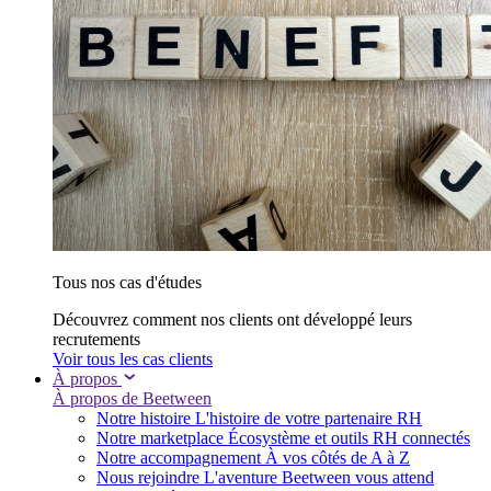
Tous nos cas d'études
Découvrez comment nos clients ont développé leurs
recrutements
Voir tous les cas clients
À propos
À propos de Beetween
Notre histoire
L'histoire de votre partenaire RH
Notre marketplace
Écosystème et outils RH connectés
Notre accompagnement
À vos côtés de A à Z
Nous rejoindre
L'aventure Beetween vous attend