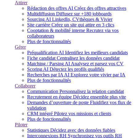
Attirer
Rédaction des offres
AI
Créez des offres attractives
Multidiffusion
Diffusez sur +180 jobboards
Sourcing
AI
LinkedIn, CVthèques & Vivier
Site carrière
Créez un site qui attire en 3 clics
Cooptation & mobilité interne
Recrutez via vos
collaborateurs
Plus de fonctionnalités
Gérer
Préqualification
AI
Identifiez les meilleurs candidats
Fiche candidat
Centralisez les données candidat
Matching / Parsing
AI
Analysez et parsez vos CV
Scoring
AI
Détectez les profils qualifiés
Recherches par IA
AI
Explorez votre vivier par IA
Plus de fonctionnalités
Collaborer
Communication
Personnalisez la relation candidat
Recrutement en équipe
Décidez ensemble plus vite
Demandes d’ouverture de poste
Fluidifiez vos flux de
validation
CRM intégré
Pilotez vos missions et clients
Plus de fonctionnalités
Piloter
Statistiques
Décidez avec des données fiables
Interconnexions RH
Synchronisez vos outils RH