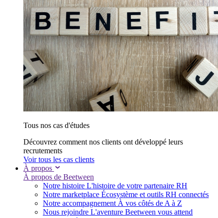
Tous nos cas d'études
Découvrez comment nos clients ont développé leurs
recrutements
Voir tous les cas clients
À propos
À propos de Beetween
Notre histoire
L'histoire de votre partenaire RH
Notre marketplace
Écosystème et outils RH connectés
Notre accompagnement
À vos côtés de A à Z
Nous rejoindre
L'aventure Beetween vous attend