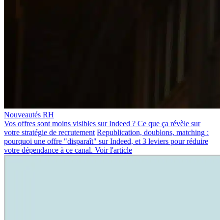
Nouveautés RH
Vos offres sont moins visibles sur Indeed ? Ce que ça révèle sur
votre stratégie de recrutement
Republication, doublons, matching :
pourquoi une offre "disparaît" sur Indeed, et 3 leviers pour réduire
votre dépendance à ce canal.
Voir l'article