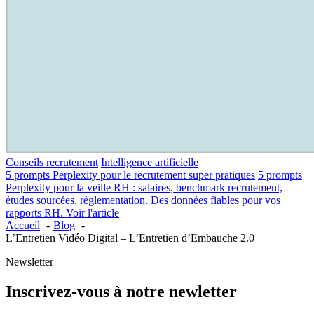
Conseils recrutement
Intelligence artificielle
5 prompts Perplexity pour le recrutement super pratiques
5 prompts
Perplexity pour la veille RH : salaires, benchmark recrutement,
études sourcées, réglementation. Des données fiables pour vos
rapports RH.
Voir l'article
Accueil
Blog
L’Entretien Vidéo Digital – L’Entretien d’Embauche 2.0
Newsletter
Inscrivez-vous à notre newletter