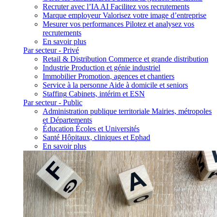
Recruter avec l’IA
AI
Facilitez vos recrutements
Marque employeur
Valorisez votre image d’entreprise
Mesurer vos performances
Pilotez et analysez vos
recrutements
En savoir plus
Par secteur - Privé
Retail & Distribution
Commerce et grande distribution
Industrie
Production et génie industriel
Immobilier
Promotion, agences et chantiers
Service à la personne
Aide à domicile et seniors
Staffing
Cabinets, intérim et ESN
Par secteur - Public
Administration publique territoriale
Mairies, métropoles
et Départements
Éducation
Écoles et Universités
Santé
Hôpitaux, cliniques et Ephad
En savoir plus