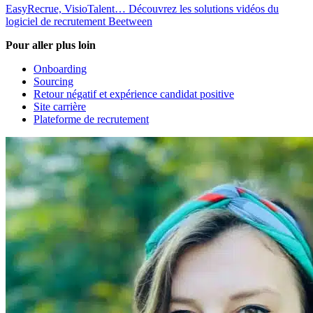
EasyRecrue, VisioTalent… Découvrez les solutions vidéos du
logiciel de recrutement Beetween
Pour aller plus loin
Onboarding
Sourcing
Retour négatif et expérience candidat positive
Site carrière
Plateforme de recrutement