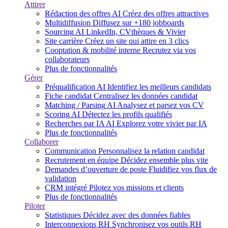
Attirer
Rédaction des offres
AI
Créez des offres attractives
Multidiffusion
Diffusez sur +180 jobboards
Sourcing
AI
LinkedIn, CVthèques & Vivier
Site carrière
Créez un site qui attire en 3 clics
Cooptation & mobilité interne
Recrutez via vos
collaborateurs
Plus de fonctionnalités
Gérer
Préqualification
AI
Identifiez les meilleurs candidats
Fiche candidat
Centralisez les données candidat
Matching / Parsing
AI
Analysez et parsez vos CV
Scoring
AI
Détectez les profils qualifiés
Recherches par IA
AI
Explorez votre vivier par IA
Plus de fonctionnalités
Collaborer
Communication
Personnalisez la relation candidat
Recrutement en équipe
Décidez ensemble plus vite
Demandes d’ouverture de poste
Fluidifiez vos flux de
validation
CRM intégré
Pilotez vos missions et clients
Plus de fonctionnalités
Piloter
Statistiques
Décidez avec des données fiables
Interconnexions RH
Synchronisez vos outils RH