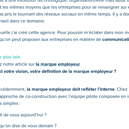
é à une évolution technologique, organisationnelle mais aussi s
t les mêmes moyens que les entreprises pour se renseigner sur el
pas pris le tournant des réseaux sociaux en même temps. Il y a d
nseil dans ce domaine.
aquelle j’ai créé cette agence. Pour pouvoir m’éclater dans mon m
e qu’on peut proposer aux entreprises en matière de
communicat
r plus loin
 notre article sur
la marque employeur
st votre vision, votre définition de la marque employeur ?
récédemment,
la marque employeur doit refléter l’interne
. Chez 
 approche de co-construction avec l’équipe pilote composée en 
 simples :
t de vous aujourd’hui ?
qu’on dise de vous demain ?