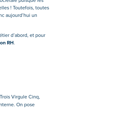
ociétale puisque les
les ! Toutefois, toutes
onc aujourd’hui un
étier d’abord, et pour
ion RH
.
Trois Virgule Cinq,
interne. On pose