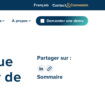
Français
Connexion
Contact
s
À propos
Demander une démo
ue
Partager sur :
w de
Sommaire