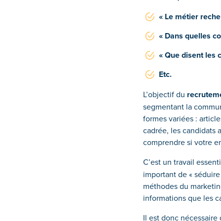
« Le métier recher
« Dans quelles con
« Que disent les c
Etc.
L’objectif du
recrutem
segmentant la communi
formes variées : artic
cadrée, les candidats 
comprendre si votre en
C’est un travail essent
important de « séduire 
méthodes du marketing
informations que les c
Il est donc nécessaire