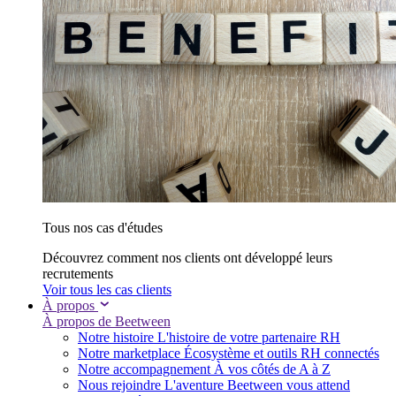
Tous nos cas d'études
Découvrez comment nos clients ont développé leurs
recrutements
Voir tous les cas clients
À propos
À propos de Beetween
Notre histoire
L'histoire de votre partenaire RH
Notre marketplace
Écosystème et outils RH connectés
Notre accompagnement
À vos côtés de A à Z
Nous rejoindre
L'aventure Beetween vous attend