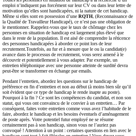
emploi n’indiquent pas forcément sur leur CV ou dans leur lettre de
motivation qu’elles sont handicapées, ni la nature de cet handicap.
Même si elles sont en possession d’une
RQTH
, (Reconnaissance de
la Qualité de Travailleur Handicapé), ce n’est pas une obligation de
le mentionner. Rappelez-vous que le taux de chômage chez les
personnes en situation de handicap est largement plus élevé que
dans le reste de la population. Il est aisé de comprendre la réticence
des personnes handicapées à aborder ce point lors de leur
recrutement.Toutefois, au fur et à mesure que le ou la candidat(e)
avance dans le processus de recrutement, vous serez amené à le
découvrir et potentiellement à vous adapter. Par exemple, un
entretien téléphonique avec une personne atteinte de surdité devra
peut-être se transformer en échange par emails.
Pendant l’entretien, abordez les questions sur le handicap de
préférence en fin d’entretien et non au début (à moins bien sûr qu’il
soit évident que ce type de handicap le rende inapte au poste).
Pourquoi à la fin ? Ce sont les compétences du candidat, et non son
statut, qui vous ont convaincu de le convier à un entretien… Par
conséquent, faites votre entretien comme vous avez l’habitude de le
faire, abordez le handicap et les besoins éventuels d’aménagement
de poste après. Votre potentiel futur employé ne se résume
certainement pas à son handicap, sinon vous ne l’auriez pas
convoqué ! Attention à un point : certaines questions en lien avec le
handicap sont tout à fait illégales en entretien ! Vous devez vous