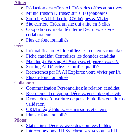
Attirer
Rédaction des offres
AI
Créez des offres attractives
Multidiffusion
Diffusez sur +180 jobboards
Sourcing
AI
LinkedIn, CVthèques & Vivier
Site carrière
Créez un site qui attire en 3 clics
Cooptation & mobilité interne
Recrutez via vos
collaborateurs
Plus de fonctionnalités
Gérer
Préqualification
AI
Identifiez les meilleurs candidats
Fiche candidat
Centralisez les données candidat
Matching / Parsing
AI
Analysez et parsez vos CV
Scoring
AI
Détectez les profils qualifiés
Recherches par IA
AI
Explorez votre vivier par IA
Plus de fonctionnalités
Collaborer
Communication
Personnalisez la relation candidat
Recrutement en équipe
Décidez ensemble plus vite
Demandes d’ouverture de poste
Fluidifiez vos flux de
validation
CRM intégré
Pilotez vos missions et clients
Plus de fonctionnalités
Piloter
Statistiques
Décidez avec des données fiables
Interconnexions RH
Synchronisez vos outils RH