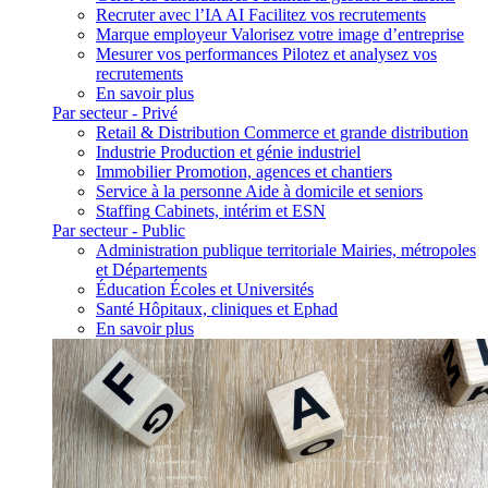
Recruter avec l’IA
AI
Facilitez vos recrutements
Marque employeur
Valorisez votre image d’entreprise
Mesurer vos performances
Pilotez et analysez vos
recrutements
En savoir plus
Par secteur - Privé
Retail & Distribution
Commerce et grande distribution
Industrie
Production et génie industriel
Immobilier
Promotion, agences et chantiers
Service à la personne
Aide à domicile et seniors
Staffing
Cabinets, intérim et ESN
Par secteur - Public
Administration publique territoriale
Mairies, métropoles
et Départements
Éducation
Écoles et Universités
Santé
Hôpitaux, cliniques et Ephad
En savoir plus