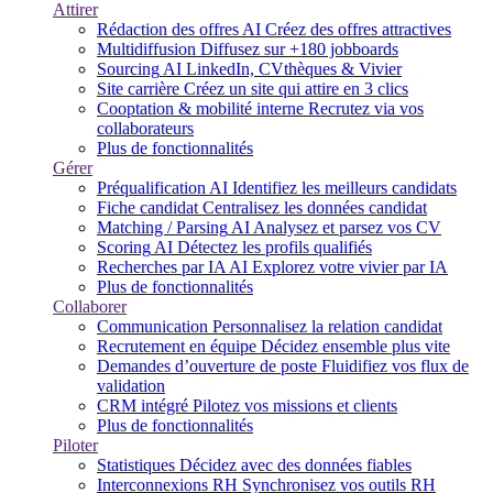
Attirer
Rédaction des offres
AI
Créez des offres attractives
Multidiffusion
Diffusez sur +180 jobboards
Sourcing
AI
LinkedIn, CVthèques & Vivier
Site carrière
Créez un site qui attire en 3 clics
Cooptation & mobilité interne
Recrutez via vos
collaborateurs
Plus de fonctionnalités
Gérer
Préqualification
AI
Identifiez les meilleurs candidats
Fiche candidat
Centralisez les données candidat
Matching / Parsing
AI
Analysez et parsez vos CV
Scoring
AI
Détectez les profils qualifiés
Recherches par IA
AI
Explorez votre vivier par IA
Plus de fonctionnalités
Collaborer
Communication
Personnalisez la relation candidat
Recrutement en équipe
Décidez ensemble plus vite
Demandes d’ouverture de poste
Fluidifiez vos flux de
validation
CRM intégré
Pilotez vos missions et clients
Plus de fonctionnalités
Piloter
Statistiques
Décidez avec des données fiables
Interconnexions RH
Synchronisez vos outils RH