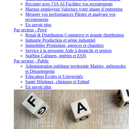
Recruter avec l’IA
AI
Facilitez vos recrutements
Marque employeur
Valorisez votre image d’entreprise
Mesurer vos performances
Pilotez et analysez vos
recrutements
En savoir plus
Par secteur - Privé
Retail & Distribution
Commerce et grande distribution
Industrie
Production et génie industriel
Immobilier
Promotion, agences et chantiers
Service à la personne
Aide à domicile et seniors
Staffing
Cabinets, intérim et ESN
Par secteur - Public
Administration publique territoriale
Mairies, métropoles
et Départements
Éducation
Écoles et Universités
Santé
Hôpitaux, cliniques et Ephad
En savoir plus